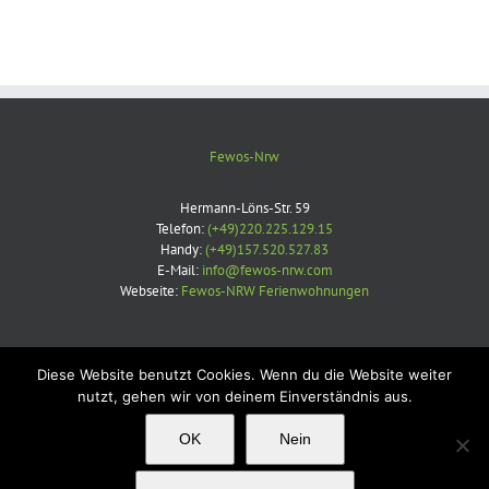
Fewos-Nrw
Hermann-Löns-Str. 59
Telefon:
(+49)220.225.129.15
Handy:
(+49)157.520.527.83
E-Mail:
info@fewos-nrw.com
Webseite:
Fewos-NRW Ferienwohnungen
Diese Website benutzt Cookies. Wenn du die Website weiter
nutzt, gehen wir von deinem Einverständnis aus.
Copyright 2012 - 2020 Avada | All Rights Reserved | Powered by
Fewos Nrw
OK
Nein
|
TS