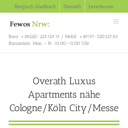
Zum
Bergisch Gladbach
Overath
Leverkusen
Inhalt
springen
Büro: +49220-225.129.15 / Mobil: +49157-520.527.83
Bürozeiten: Mon. – Fr. 10:00–15:00 Uhr
Overath Luxus
Apartments nähe
Cologne/Köln City/Messe